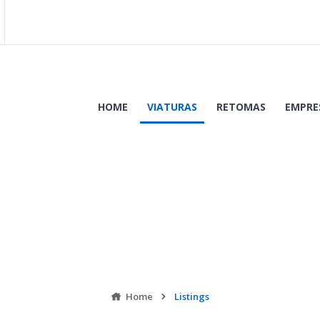
HOME
VIATURAS
RETOMAS
EMPRE
dade com quilometragem comprovada, que respeitando determinados par
or).
Listings
Home
Listings