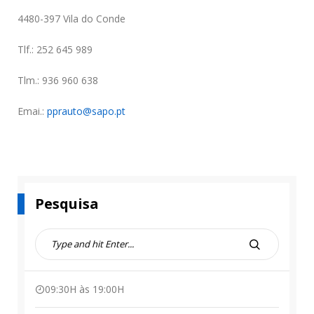
4480-397 Vila do Conde
Tlf.: 252 645 989
Tlm.: 936 960 638
Emai.:
pprauto@sapo.pt
Pesquisa
S
e
S
a
E
r
A
09:30H às 19:00H
c
R
h