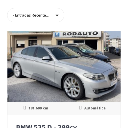
- Entradas Recentes -
181.600 km
Automática
𝗕𝗠𝗪 𝟱𝟯𝟱 𝗗 – 𝟮𝟵𝟵𝗰𝘃