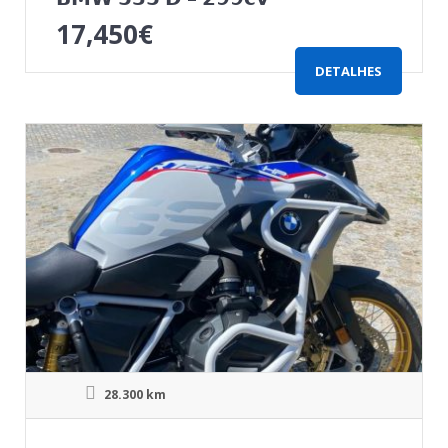
17,450
€
DETALHES
28.300 km