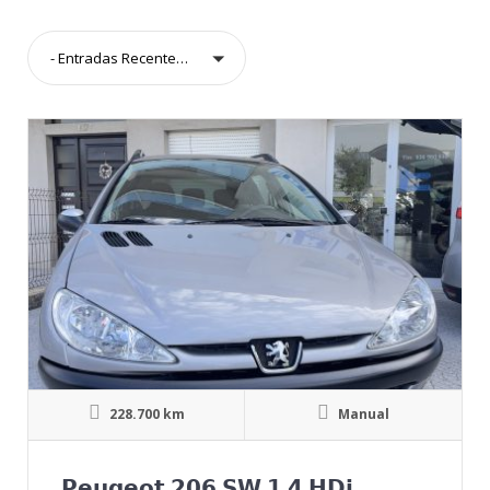
- Entradas Recentes -
228.700 km
Manual
𝗣𝗲𝘂𝗴𝗲𝗼𝘁 𝟮𝟬𝟲 𝗦𝗪 𝟭.𝟰 𝗛𝗗𝗶