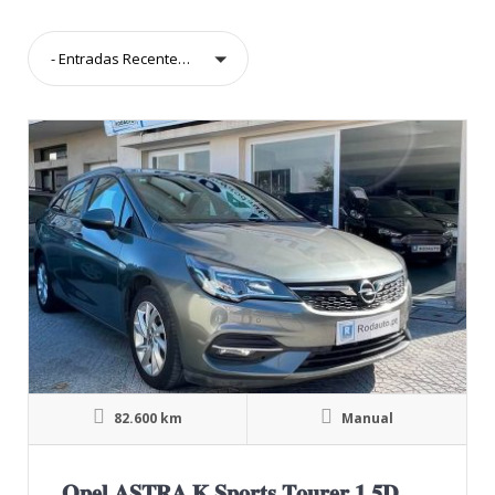
- Entradas Recentes -
82.600 km
Manual
𝐎𝐩𝐞𝐥 𝐀𝐒𝐓𝐑𝐀 𝐊 𝐒𝐩𝐨𝐫𝐭𝐬 𝐓𝐨𝐮𝐫𝐞𝐫 𝟏.𝟓𝐃 𝐆𝐒 𝐋𝐢𝐧𝐞